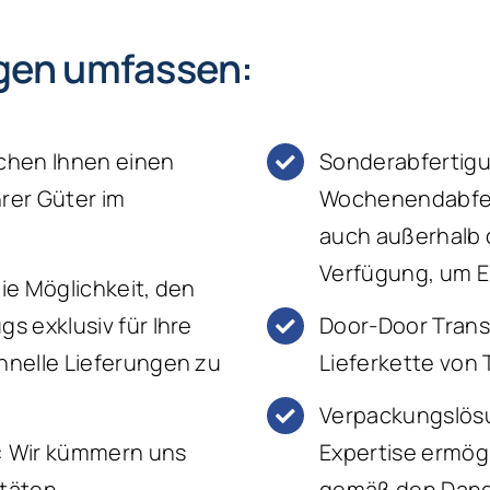
gen umfassen:
ichen Ihnen einen
Sonderabfertigu
rer Güter im
Wochenendabfert
auch außerhalb 
Verfügung, um E
die Möglichkeit, den
 exklusiv für Ihre
Door-Door Trans
nelle Lieferungen zu
Lieferkette von T
Verpackungslösu
n: Wir kümmern uns
Expertise ermög
täten.
gemäß den Dange