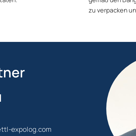
zu verpacken un
tner
l
ettl-expolog.com