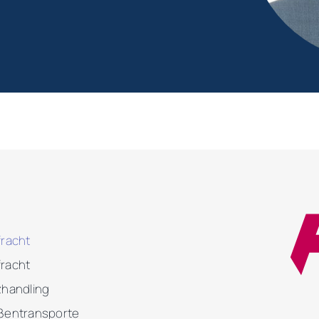
fracht
racht
zhandling
ßentransporte