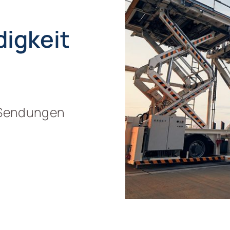
ig­keit
e Sendungen