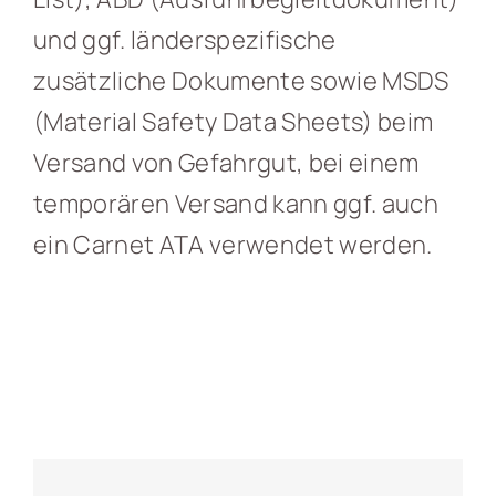
und ggf. länderspezifische
Kontakt
zusätzliche Dokumente sowie MSDS
Deutsch
(Material Safety Data Sheets) beim
Versand von Gefahrgut, bei einem
temporären Versand kann ggf. auch
ein Carnet ATA verwendet werden.