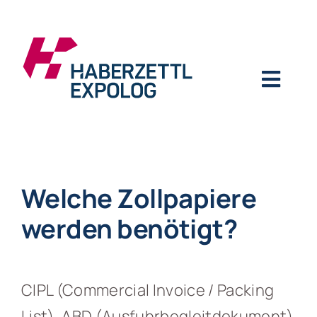
Zum
Inhalt
springen
Toggl
Navig
Lagerlogistik
Welche Zollpapiere
Unternehmen
werden benötigt?
Transport
CIPL (Commercial Invoice / Packing
Logistiklösungen
List), ABD (Ausfuhrbegleitdokument)